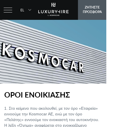
ΖΗΤΗΣΤΕ
EL
ΠΡΟΣΦΟΡΑ
ΑΡΧΙΚΗ ΣΕΛΙΔΑ
ΣΤΟΛΟΣ
AUDI
BENTLEY
VOLKSWAGEN
ΣΧΕΤΙΚΑ ΜΕ ΕΜΑΣ
ΕΠΙΚΟΙΝΩΝΙΑ
ΟΡΟΙ ΕΝΟΙΚΙΑΣΗΣ
Λ.Κηφισίας 342
15451, Ν.Ψυχικό
1. Στο κείμενο που ακολουθεί, με τον όρο «Εταιρεία»
Τηλ: 210-6179743
εννοούμε την Kosmocar AE, ενώ με τον όρο
luxuryhire@kosmocar.gr
«Πελάτης» εννοούμε τον ενοικιαστή του αυτοκινήτου.
Η λέξη «Όχημα» αναφέρεται στο ενοικιαζόμενο