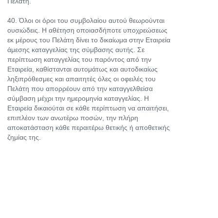
Πελάτη.
40. Όλοι οι όροι του συμβολαίου αυτού θεωρούνται
ουσιώδεις. Η αθέτηση οποιασδήποτε υποχρεώσεως
εκ μέρους του Πελάτη δίνει το δικαίωμα στην Εταιρεία
άμεσης καταγγελίας της σύμβασης αυτής. Σε
περίπτωση καταγγελίας του παρόντος από την
Εταιρεία, καθίστανται αυτομάτως και αυτοδικαίως
ληξιπρόθεσμες και απαιτητές όλες οι οφειλές του
Πελάτη που απορρέουν από την καταγγελθείσα
σύμβαση μέχρι την ημερομηνία καταγγελίας. Η
Εταιρεία δικαιούται σε κάθε περίπτωση να απαιτήσει,
επιπλέον των ανωτέρω ποσών, την πλήρη
αποκατάσταση κάθε περαιτέρω θετικής ή αποθετικής
ζημίας της.
41. Σε περίπτωση που ο Πελάτης προβεί σε μονομερή
καταγγελία της παρούσας μισθώσεως πριν την λήξη
της συμφωνημένης διάρκειας αυτής, υποχρεούται να
έχει εκπληρώσει όλες τις υποχρεώσεις του βάσει του
παρόντος, καθώς και να επιστρέψει άμεσα στην
Εταιρεία το Όχημα.