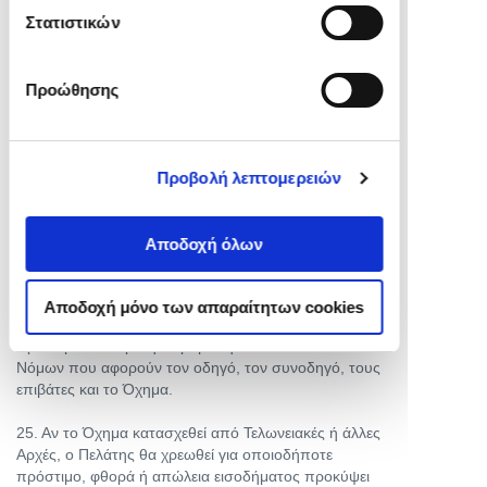
Στατιστικών
22. Κάθε παραλαβή και παράδοση Οχήματος γίνεται
μόνον στο προκαθορισμένο σημείο παραλαβής /
παράδοσης της Εταιρείας, από τις 10:00 έως τις
Προώθησης
17:00.
23. Όλα τα Οχήματα παραδίδονται με γεμάτο
ρεζερβουάρ. Ο Πελάτης πρέπει είτε να επιστρέψει το
Προβολή λεπτομερειών
Όχημα με γεμάτο ρεζερβουάρ, είτε να επιβαρυνθεί το
κόστος του καυσίμου που υπολείπεται με €2/λίτρο(*),
καθώς και με 10,00€ για τον ίδιο τον ανεφοδιασμό. (*)
Αποδοχή όλων
Ενδεικτική χρέωση που εξαρτάται από την ισχύουσα
μέση τιμή καυσίμων
Αποδοχή μόνο των απαραίτητων cookies
24. Ο Πελάτης ευθύνεται προσωπικά για οποιοδήποτε
πρόστιμο επισύρει η παράβαση του Κ.Ο.Κ και των
Νόμων που αφορούν τον οδηγό, τον συνοδηγό, τους
επιβάτες και το Όχημα.
25. Αν το Όχημα κατασχεθεί από Τελωνειακές ή άλλες
Αρχές, ο Πελάτης θα χρεωθεί για οποιοδήποτε
πρόστιμο, φθορά ή απώλεια εισοδήματος προκύψει