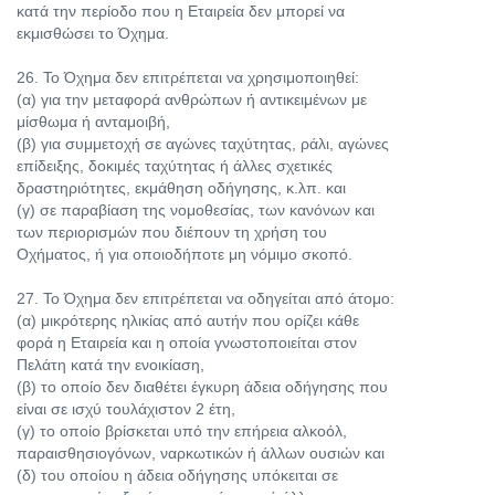
κατά την περίοδο που η Εταιρεία δεν μπορεί να
εκμισθώσει το Όχημα.
26. Το Όχημα δεν επιτρέπεται να χρησιμοποιηθεί:
(α) για την μεταφορά ανθρώπων ή αντικειμένων με
μίσθωμα ή ανταμοιβή,
(β) για συμμετοχή σε αγώνες ταχύτητας, ράλι, αγώνες
επίδειξης, δοκιμές ταχύτητας ή άλλες σχετικές
δραστηριότητες, εκμάθηση οδήγησης, κ.λπ. και
(γ) σε παραβίαση της νομοθεσίας, των κανόνων και
των περιορισμών που διέπουν τη χρήση του
Οχήματος, ή για οποιοδήποτε μη νόμιμο σκοπό.
27. Το Όχημα δεν επιτρέπεται να οδηγείται από άτομο:
(α) μικρότερης ηλικίας από αυτήν που ορίζει κάθε
φορά η Εταιρεία και η οποία γνωστοποιείται στον
Πελάτη κατά την ενοικίαση,
(β) το οποίο δεν διαθέτει έγκυρη άδεια οδήγησης που
είναι σε ισχύ τουλάχιστον 2 έτη,
(γ) το οποίο βρίσκεται υπό την επήρεια αλκοόλ,
παραισθησιογόνων, ναρκωτικών ή άλλων ουσιών και
(δ) του οποίου η άδεια οδήγησης υπόκειται σε