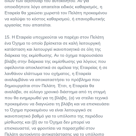
όλων των αξεσουάρ του αυτοκινήτου. Αν για
οποιοδήποτε λόγο απαιτείται ειδικός καθαρισμός, η
Εταιρεία θα χρεώσει χωριστά τον Πελάτη προκειμένου
να καλύψει το κόστος καθαρισμού, ή επανορθωτικής
εργασίας που απαιτείται.
15. Η Εταιρεία υποχρεούται να παρέχει στον Πελάτη
ένα Όχημα το οποίο βρίσκεται σε καλή λειτουργική
κατάσταση και λειτουργεί ικανοποιητικά σε όλη της
διάρκεια της εκμίσθωσης. Αν το όχημα παρουσιάσει
βλάβη στην διάρκεια της εκμίσθωσης για λόγους που
οφείλονται αποκλειστικά σε αμέλεια της Εταιρείας ή σε
λανθάνον ελάττωμα του οχήματος, η Εταιρεία
αναλαμβάνει να αποκαταστήσει το πρόβλημα που
δημιουργείται στον Πελάτη. Έτσι, η Εταιρεία θα
αναλάβει, σε εύλογο χρονικό διάστημα από τη στιγμή
που θα ενημερωθεί για τη βλάβη, (α) να στείλει τεχνικό
προκειμένου να διαγνώσει τη βλάβη και να επισκευάσει
το Όχημα προκειμένου να είναι λειτουργικό σε
ικανοποιητικό βαθμό για το υπόλοιπο της περιόδου
μίσθωσης και (β) αν το Όχημα δεν μπορεί να
επισκευαστεί, να φροντίσει να παρασχεθεί στον
Πελάτη αυτοκίνητο αντικατάστασης για το υπόλοιπο