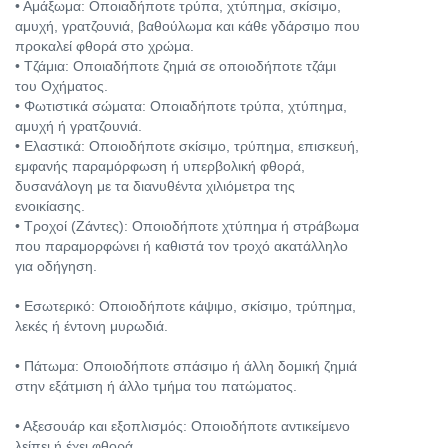
• Αμάξωμα: Οποιαδήποτε τρύπα, χτύπημα, σκίσιμο,
αμυχή, γρατζουνιά, βαθούλωμα και κάθε γδάρσιμο που
προκαλεί φθορά στο χρώμα.
• Τζάμια: Οποιαδήποτε ζημιά σε οποιοδήποτε τζάμι
του Οχήματος.
• Φωτιστικά σώματα: Οποιαδήποτε τρύπα, χτύπημα,
αμυχή ή γρατζουνιά.
• Ελαστικά: Οποιοδήποτε σκίσιμο, τρύπημα, επισκευή,
εμφανής παραμόρφωση ή υπερβολική φθορά,
δυσανάλογη με τα διανυθέντα χιλιόμετρα της
ενοικίασης.
• Τροχοί (Ζάντες): Οποιοδήποτε χτύπημα ή στράβωμα
που παραμορφώνει ή καθιστά τον τροχό ακατάλληλο
για οδήγηση.
• Εσωτερικό: Οποιοδήποτε κάψιμο, σκίσιμο, τρύπημα,
λεκές ή έντονη μυρωδιά.
• Πάτωμα: Οποιοδήποτε σπάσιμο ή άλλη δομική ζημιά
στην εξάτμιση ή άλλο τμήμα του πατώματος.
• Αξεσουάρ και εξοπλισμός: Οποιοδήποτε αντικείμενο
λείπει ή έχει φθορά.