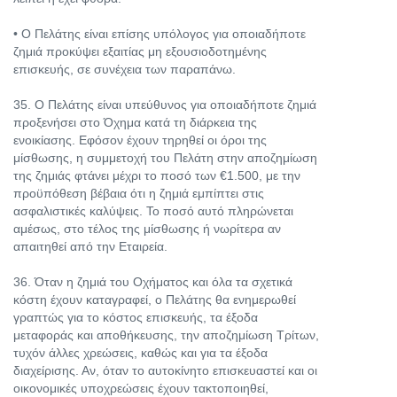
• Ο Πελάτης είναι επίσης υπόλογος για οποιαδήποτε
ζημιά προκύψει εξαιτίας μη εξουσιοδοτημένης
επισκευής, σε συνέχεια των παραπάνω.
35. Ο Πελάτης είναι υπεύθυνος για οποιαδήποτε ζημιά
προξενήσει στο Όχημα κατά τη διάρκεια της
ενοικίασης. Εφόσον έχουν τηρηθεί οι όροι της
μίσθωσης, η συμμετοχή του Πελάτη στην αποζημίωση
της ζημιάς φτάνει μέχρι το ποσό των €1.500, με την
προϋπόθεση βέβαια ότι η ζημιά εμπίπτει στις
ασφαλιστικές καλύψεις. Το ποσό αυτό πληρώνεται
αμέσως, στο τέλος της μίσθωσης ή νωρίτερα αν
απαιτηθεί από την Εταιρεία.
36. Όταν η ζημιά του Οχήματος και όλα τα σχετικά
κόστη έχουν καταγραφεί, ο Πελάτης θα ενημερωθεί
γραπτώς για το κόστος επισκευής, τα έξοδα
μεταφοράς και αποθήκευσης, την αποζημίωση Τρίτων,
τυχόν άλλες χρεώσεις, καθώς και για τα έξοδα
διαχείρισης. Αν, όταν το αυτοκίνητο επισκευαστεί και οι
οικονομικές υποχρεώσεις έχουν τακτοποιηθεί,