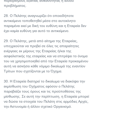
περιορισμούς εξαιτίας ανικανότητας ή άλλου
προβλήματος.
28. Ο Πελάτης αναγνωρίζει ότι οποιοδήποτε
αντικείμενο τοποθετηθεί μέσα στο αυτοκίνητο
παραμένει εκεί με δική του ευθύνη και η Εταιρεία δεν
έχει καμία ευθύνη για αυτό το αντικείμενο.
29. Ο Πελάτης, μετά από αίτημα της Εταιρείας,
υποχρεούται να προβεί σε όλες τις απαραίτητες
ενέργειες εκ μέρους της Εταιρείας ή/και της
ασφαλιστικής της εταιρείας και να επιτρέψει το όνομα
του να χρησιμοποιηθεί από την Εταιρεία προκειμένου
αυτή να ασκήσει κάθε νόμιμο δικαίωμά της εναντίον
Τρίτων που σχετίζονται με το Όχημα.
30. Η Εταιρεία διατηρεί το δικαίωμα να διακόψει την
εκμίσθωση του Οχήματος εφόσον ο Πελάτης
παραβιάζει τους όρους και τις προϋποθέσεις της
μίσθωσης. Σε αυτή την περίπτωση, η Εταιρεία μπορεί
να δώσει τα στοιχεία του Πελάτη στις αρμόδιες Αρχές,
την Αστυνομία ή άλλον σχετικό Οργανισμό.