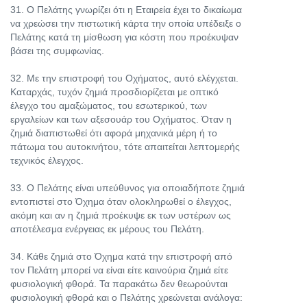
31. Ο Πελάτης γνωρίζει ότι η Εταιρεία έχει το δικαίωμα
να χρεώσει την πιστωτική κάρτα την οποία υπέδειξε ο
Πελάτης κατά τη μίσθωση για κόστη που προέκυψαν
βάσει της συμφωνίας.
32. Με την επιστροφή του Οχήματος, αυτό ελέγχεται.
Καταρχάς, τυχόν ζημιά προσδιορίζεται με οπτικό
έλεγχο του αμαξώματος, του εσωτερικού, των
εργαλείων και των αξεσουάρ του Οχήματος. Όταν η
ζημιά διαπιστωθεί ότι αφορά μηχανικά μέρη ή το
πάτωμα του αυτοκινήτου, τότε απαιτείται λεπτομερής
τεχνικός έλεγχος.
33. Ο Πελάτης είναι υπεύθυνος για οποιαδήποτε ζημιά
εντοπιστεί στο Όχημα όταν ολοκληρωθεί ο έλεγχος,
ακόμη και αν η ζημιά προέκυψε εκ των υστέρων ως
αποτέλεσμα ενέργειας εκ μέρους του Πελάτη.
34. Κάθε ζημιά στο Όχημα κατά την επιστροφή από
τον Πελάτη μπορεί να είναι είτε καινούρια ζημιά είτε
φυσιολογική φθορά. Τα παρακάτω δεν θεωρούνται
φυσιολογική φθορά και ο Πελάτης χρεώνεται ανάλογα: