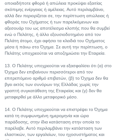
οποιαδήποτε φθορά ή απώλεια προκύψει εξαιτίας
σκόπιμης ενέργειας ή αμέλειας. Αυτό περιλαμβάνει,
αλλά δεν περιορίζεται σε, την περίπτωση απώλειας ή
φθοράς του Οχήματος ή των παρελκόμενων και
αξεσουάρ του ως αποτέλεσμα κλοπής που θα συμβεί
ενώ ο Πελάτης, ή άλλο εξουσιοδοτημένο από τον
Πελάτη άτομο, έχει αφήσει τα κλειδιά του Οχήματος
μέσα ή πάνω στο Όχημα. Σε αυτή την περίπτωση, ο
Πελάτης υποχρεούται να αποζημιώσει την Εταιρεία.
13. Ο Πελάτης υποχρεούται να εξασφαλίσει ότι (α) στο
Όχημα δεν επιβαίνουν περισσότεροι από τον
επιτρεπόμενο αριθμό επιβατών, (β) το Όχημα δεν θα
βγει εκτός των συνόρων της Ελλάδας χωρίς την
γραπτή συγκατάθεση της Εταιρείας και (γ) δεν θα
μεταφερθεί με άλλο μεταφορικό μέσο.
14. Ο Πελάτης υποχρεούται να επιστρέψει το Όχημα
κατά τη συμφωνημένη ημερομηνία και ώρα
παράδοσης, στην ίδια κατάσταση στην οποία το
παρέλαβε. Αυτό περιλαμβάνει την κατάσταση των
ελαστικών, των εργαλείων, του ηχοσυστήματος και