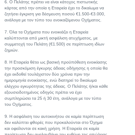
6. Ο Πελάτης πρέπει να είναι κάτοχος πιστωτικής
κάρτας από την οποία η Εταιρεία έχει το δικαίωμα να
ζητήσει έγκριση για δέσμευση ποσού €1.500-€3.000,
ανάλογα με τον τύπο του ενοικαζόμενου Οχήματος.
7. Όλα τα Οχήματα που ενοικιάζει η Εταιρεία
καλύπτονται από μικτή ασφάλιση ατυχήματος, με
συμμετοχή του Πελάτη (€1.500) σε περίπτωση ιδίων
ζημιών.
8. Η Εταιρεία θέτει ως βασική προϋπόθεση ενοικίασης
την προσκόμιση έγκυρης άδειας οδήγησης η οποία θα
έχει εκδοθεί τουλάχιστον δύο χρόνια πριν την
ημερομηνία ενοικίασης, ενώ διατηρεί το δικαίωμα
ελέγχου εγκυρότητας της άδειας. Ο Πελάτης ή/και κάθε
εξουσιοδοτημένος οδηγός πρέπει να έχει
συμπληρώσει τα 25 ή 30 έτη, ανάλογα με τον τύπο
του Οχήματος.
9. Η ασφάλιση του αυτοκινήτου σε καμία περίπτωση
δεν καλύπτει φθορές που προκαλούνται στο Όχημα
και οφείλονται σε κακή χρήση. Η Εταιρεία σε καμία
περίπτωση δεν αναλαμβάνει την ευθύνη της απώλειας,